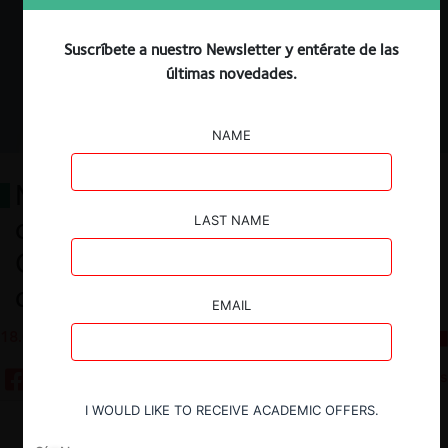
Suscríbete a nuestro Newsletter y entérate de las
últimas novedades.
NAME
Nuevas tarifas de
concentraciones en México:
LAST NAME
Cobrar primero, estandarizar
después
EMAIL
18.03.2026
CeCo Mexico
10 minutos
I WOULD LIKE TO RECEIVE ACADEMIC OFFERS.
Descargar
Guardar