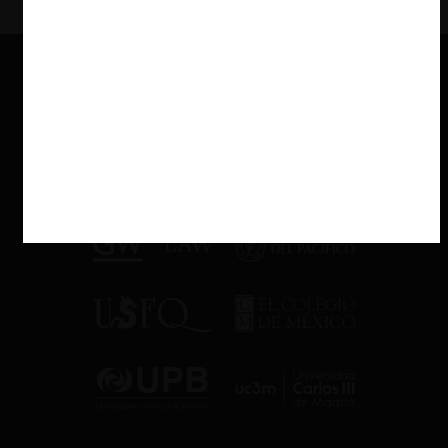
impago, se generan actualizaciones y recargos.
El tránsito de derechos a tarifas redistribuye los riesgos
institucionales. Bajo el régimen de derechos, la COFECE no tenía
incentivos financieros vinculados al número o valor de las
notificaciones; su riesgo principal era la captura presupuestaria
política. Con tarifas, la CNA obtiene ingresos propios y adquiere
incentivos ligados al volumen de casos y al VME declarado. El
riesgo deja de ser político; ahora también es presupuestario
interno.
Esta reconfiguración operativa es también un síntoma del
rediseño institucional más profundo que vive la autoridad: el
tránsito de un modelo basado en evidencia técnica hacia uno
guiado por la narrativa del bienestar. Ese cambio —analizado en
mi columna
Dos nacimientos, dos modelos de Estado regulador
en México
— puede ser explicado por qué el modelo tarifario se
implementó sin metodologías, sin criterios replicables y sin
estándares verificables. Al desplazar el riesgo del cálculo hacia