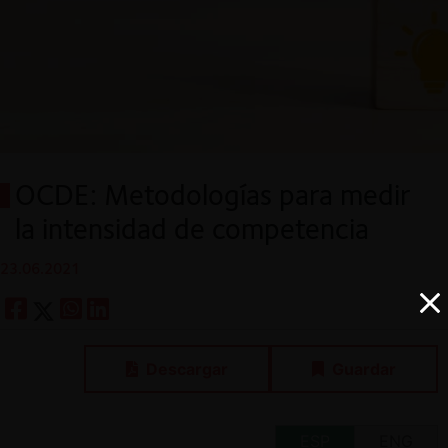
OCDE: Metodologías para medir
la intensidad de competencia
23.06.2021
Descargar
Guardar
ESP
ENG