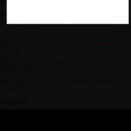
Documentos relevantes:
OCDE –
Methodologies to Measure Market Competition
OCDE –
Methodologies to measure market competition –
Summaries of contributions
OCDE –
Methodologies to Measure Market Competition – Note
by Brazil
OCDE –
Methodologies to Measure Market Competition – Note
by Mexico (IFT)
OCDE –
Methodologies to Measure Market Competition – Note
by New Zealand
Vídeo: