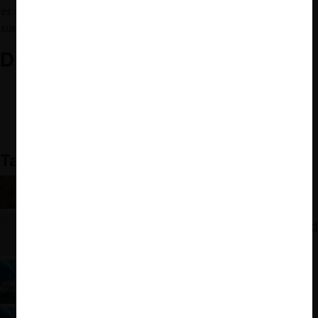
es que era una búsqueda de los individuos tratando de proteger
sus intereses personales”.
Documentos relevantes:
Patents and the wealth of nations”,
George Mason Law
Review, 2016.
Stephen Haber, “Innovation, Not Manna From Heaven”.
Hoover Institution, 2020.
También te puede interesar:
Caso lanzas térmicas: La propiedad industrial
como límite a la competencia desleal
Casos chilenos de libre competencia y propiedad
intelectual
FTC v. Qualcomm: Propiedad intelectual y libre
competencia