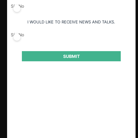
común, para el profesor las patentes son
Sí
No
una herramienta que fomenta la
competencia y la innovación.
I WOULD LIKE TO RECEIVE NEWS AND TALKS.
Actualmente, parte de las batallas de
Sí
No
patentes que se libran en el mundo
desarrollado pueden describirse como
disputas por el excedente del
consumidor entre grandes empresas, con
SUBMIT
otras de menor renombre, pero con un
alto nivel de especialización. En estas
disputas no pueden obviarse las
injerencias de la política y la geopolítica.
Las economías en desarrollo pueden
beneficiarse de los sistemas
internacionales de patentes y así
proteger las innovaciones que se dan en
sus latitudes y potenciar su propia
especialización.