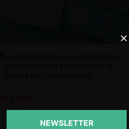
La importancia de las patentes en
la competencia e innovación: la
mirada de Stephen Haber
18.08.2021
Descargar
Guardar
NEWSLETTER