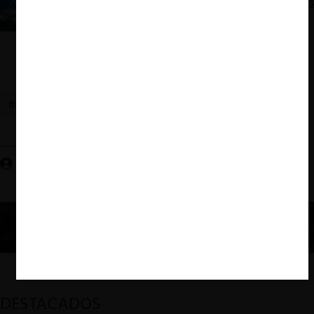
La saga de Qualcomm y la frontera de los abusos
unilaterales
#PATENTES
#PROPIEDAD INTELECTUAL
José Venegas A.
DESTACADOS