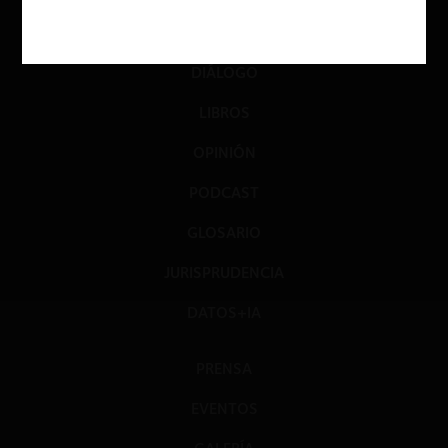
INVESTIGACIÓN
DIÁLOGO
LIBROS
OPINIÓN
PODCAST
GLOSARIO
JURISPRUDENCIA
DATOS+IA
PRENSA
EVENTOS