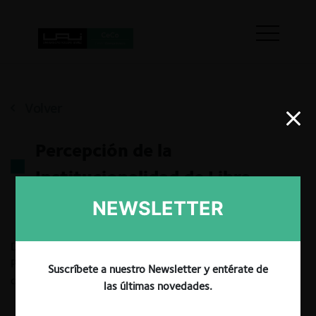
Volver
Percepción de la
Institucionalidad de Libre
Competencia – 2024
NEWSLETTER
Dashboard resumiendo resultados de la Encuesta de
Percepción CeCo sobre la institucionalidad de libre
Suscríbete a nuestro Newsletter y entérate de
competencia en la región (Edición 2024).
las últimas novedades.