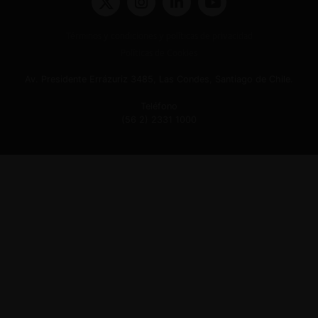
Términos y condiciones y políticas de privacidad
Políticas de Cookies
Av. Presidente Errázuriz 3485, Las Condes, Santiago de Chile.
Teléfono
(56 2) 2331 1000