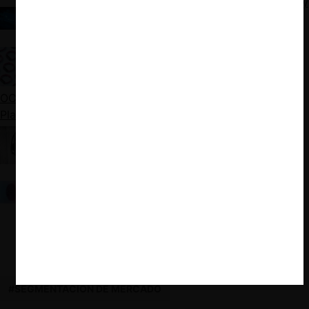
El sistema de Banca Abierta de Reino Unido: Éxitos y
lecciones del ambicioso paquete de remedios
impulsado por la CMA
Google/Fitbit y un marco para evaluar fusiones
basadas en datos
OCDE: Portabilidad, Interoperabilidad y Competencia en
Plataformas Digitales
Poder de las playlists en el consumo de sus
usuarios: el Caso Spotify
Un golpe de cátedra del Reino Unido: Declaración
conjunta de agencia de competencia y agencia de
protección de datos
#SEGMENTACIÓN DE MERCADO