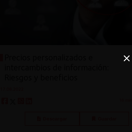
Precios personalizados e
intercambios de información:
Riesgos y beneficios
17.08.2022
16 min
Descargar
Guardar