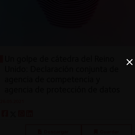
Un golpe de cátedra del Reino
Unido: Declaración conjunta de
agencia de competencia y
agencia de protección de datos
26.05.2021
Descargar
Guardar