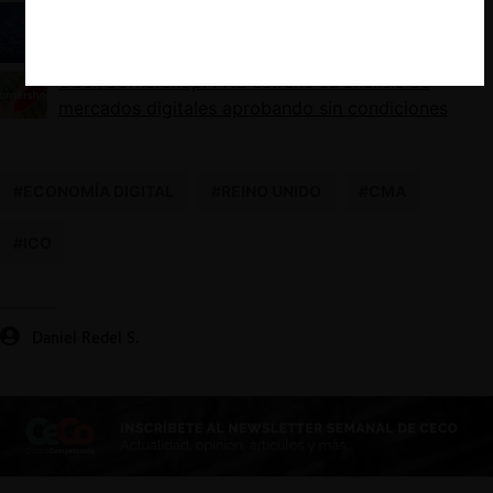
Seminario Compass Lexecon: economía digital y
libre competencia
Uber/Cornershop: FNE estrena su análisis de
mercados digitales aprobando sin condiciones
#ECONOMÍA DIGITAL
#REINO UNIDO
#CMA
#ICO
Daniel Redel S.