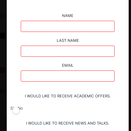
DESTACADOS
NAME
Reflexiones sobre las decisiones de la Comisión Antidistorsiones y
sus desafíos futuros
LAST NAME
EMAIL
La fusión Paramount / Warner Bros: el viaje de un gigante
PODCAST DESTACADO
I WOULD LIKE TO RECEIVE ACADEMIC OFFERS.
Sí
No
I WOULD LIKE TO RECEIVE NEWS AND TALKS.