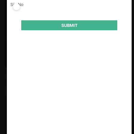
Sí
No
SUBMIT
Felipe Castro y Mauricio Garetto |
24.06.2026
Estudio de mercado de la educación (con Felipe Castro y
Mauricio Garetto)