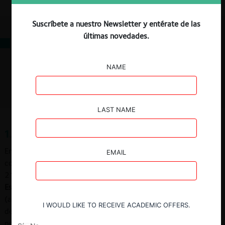
Descargar
Guardar
Suscríbete a nuestro Newsletter y entérate de las
últimas novedades.
Contenidos
1. Qué es un procedimiento no contencioso
NAME
2. Regulación y tramitación de los procedimientos no contenciosos
3. Procedencia de recursos
LAST NAME
1. Qué es un procedimiento no contencioso
En materia de libre competencia, el procedimiento no
EMAIL
contencioso es uno de los procedimientos regulados en el DL
211 conforme con los que el TDLC ejerce sus atribuciones.
Este procedimiento engloba la tramitación de
: (i) las consultas
(art. 18 N° 2); (ii) los procedimientos referidos a la dictación
I WOULD LIKE TO RECEIVE ACADEMIC OFFERS.
de instrucciones de carácter general (art. 18 N° 3); (iii) los
procedimientos para que el TDLC emita proposiciones