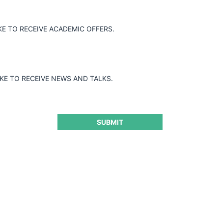
KE TO RECEIVE ACADEMIC OFFERS.
IKE TO RECEIVE NEWS AND TALKS.
SUBMIT
omistas informantes en libr
(2014-2019)