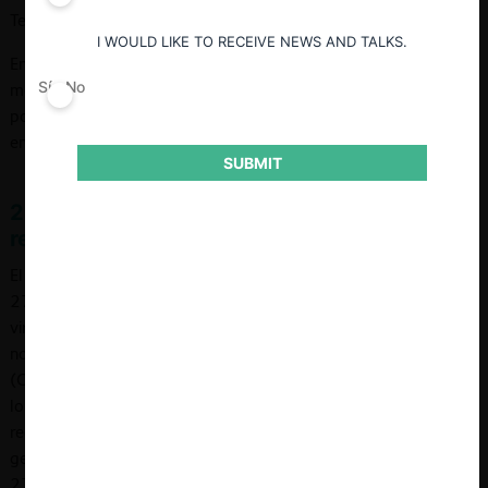
Tercera Edición actualizada, p. 126).
I WOULD LIKE TO RECEIVE NEWS AND TALKS.
En materia de libre competencia, puede señalarse que es aquel
Sí
No
mediante el cual la parte agraviada por una resolución dictada
por el TDLC solicita a este último que la deje sin efecto o
enmiende su contenido.
SUBMIT
2. Regulación y tramitación del recurso de
reposición
El recurso de reposición se encuentra regulado en los artículos
27, 30, 31, 39 y 39 ter del DL 211, sin perjuicio de que, en
virtud del artículo 29, le sean aplicables supletoriamente las
normas de los Libros I y II del Código de Procedimiento Civil
(CPC), dentro de los cuales se encuentra el artículo 181, que
lo norma en su inciso segundo. Por otro lado, se trata de un
recurso “ordinario”, en el sentido de que procede contra la
generalidad de las resoluciones dictadas por el TDLC (artículo
27 inciso 1º DL 211).