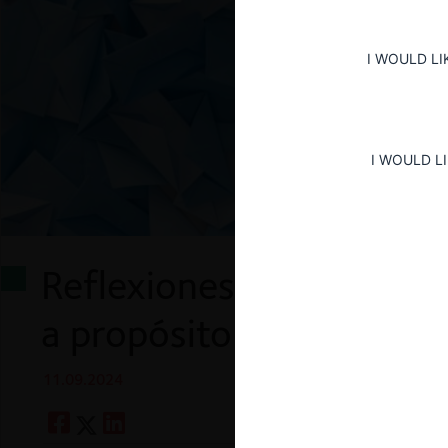
I WOULD LI
I WOULD L
Reflexiones sobre raisin
a propósito del caso Env
11.09.2024