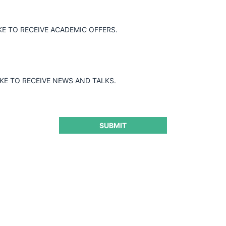
KE TO RECEIVE ACADEMIC OFFERS.
IKE TO RECEIVE NEWS AND TALKS.
SUBMIT
g rivals’ costs y descuento
ía c. Correos
CeCo 