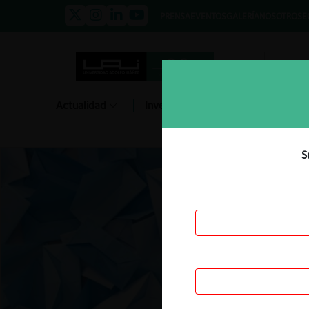
PRENSA
EVENTOS
GALERÍA
NOSOTROS
E
Actualidad
Investigación
Diálogo
S