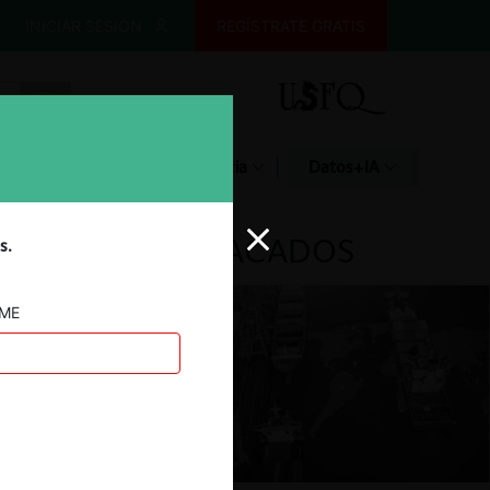
INICIAR SESIÓN
REGÍSTRATE GRATIS
Glosario
Jurisprudencia
Datos+IA
DESTACADOS
s.
AME