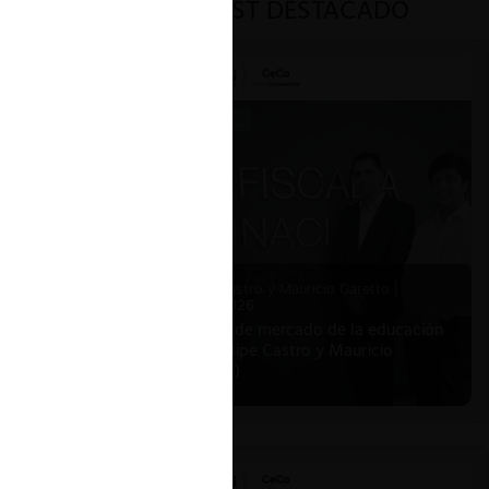
PODCAST DESTACADO
ar
ión de
Felipe Castro y Mauricio Garetto |
24.06.2026
Estudio de mercado de la educación
(con Felipe Castro y Mauricio
to, en
Garetto)
l caso
s como