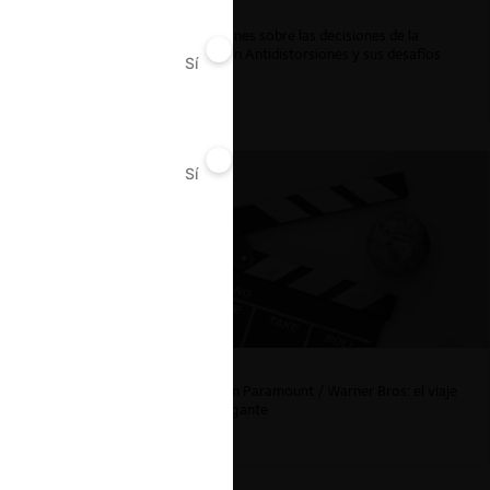
Reflexiones sobre las decisiones de la
Comisión Antidistorsiones y sus desafíos
Sí
No
futuros
Sí
No
s,
La fusión Paramount / Warner Bros: el viaje
de un gigante
Chile