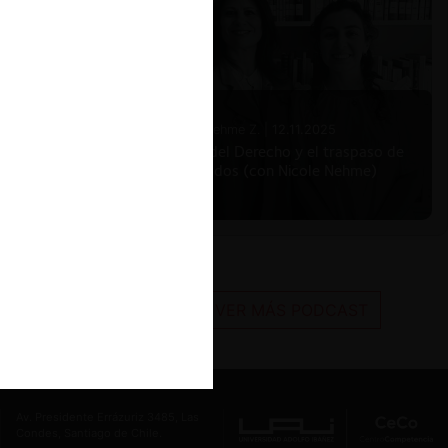
Nicole Nehme Z. |
12.11.2025
El arte del Derecho y el traspaso de
los legados (con Nicole Nehme)
VER MÁS PODCAST
Av. Presidente Errázuriz 3485, Las
Condes, Santiago de Chile.