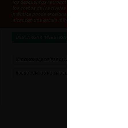
los descuentos retroactivos (y consecuentemente, l
los costos de los rivales de manera “sutil” pero efe
práctica puede erosionar la competitividad de emp
alcancen una escala mínima eficiente».
DESCARGAR INVESTIGACIÓN
#ECONOMÍAS DE ESCALA
#CORREOS
#ABUSO 
#DESCUENTOS POR FIDELIDAD
#RAISING RIVALS CO