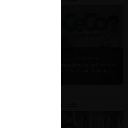
elevar
a
e
Michael E. Jacobs |
21.01.2026
La historia reciente del enforcement
en EE.UU. (con Michael E. Jacobs)