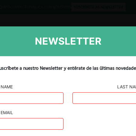
QUIPO
CONTACTO
PUBLICA CON NOSOTROS
SUSCRÍBETE AL NEWSLETTER
NEWSLETTER
Libros
Opinión
Podcast
uscríbete a nuestro Newsletter y entérate de las últimas novedade
NAME
LAST N
EMAIL