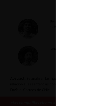
Bruno Nocera Q.
Economista de la U
Fusiones de la Fiscalía Nacional Ec
Ignacio Peralta
Abogado de la Unive
Abstract:
Se analizan las figuras de abuso de posición domin
relación a las sentencias contradictorias dictadas por la C
Envía c. Correos de Chile.
«las compañías tienen a su disposición más de una