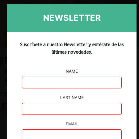
NEWSLETTER
Suscríbete a nuestro Newsletter y entérate de las
últimas novedades.
Regulación del Sector Sanitario:
revisión del sector, desafíos
NAME
futuros y propuestas de cambios
3.04.2020
LAST NAME
EMAIL
Guardar