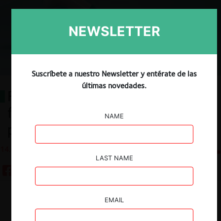
NEWSLETTER
Suscríbete a nuestro Newsletter y entérate de las
últimas novedades.
Regulación de precios y mercado
farmacéutico: Consideraciones
NAME
para su evaluación en Chile
14.02.2023
CeCo Chile
LAST NAME
Guardar
EMAIL