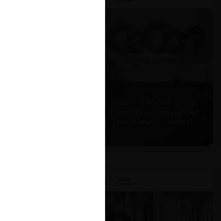
elación
es de
Michael E. Jacobs |
21.01.2026
La historia reciente del enforcement
en EE.UU. (con Michael E. Jacobs)