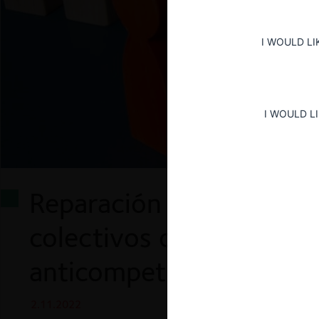
I WOULD LI
I WOULD L
Reparación del daño mo
colectivos originados p
anticompetitivas
2.11.2022