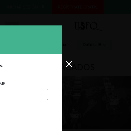
INICIAR SESIÓN
REGÍSTRATE GRATIS
Glosario
Jurisprudencia
Datos+IA
DESTACADOS
s.
AME