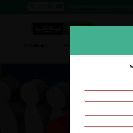
PRENSA
EVENTOS
GALERÍA
NOSOTROS
E
Actualidad
Investigación
Diálogo
S