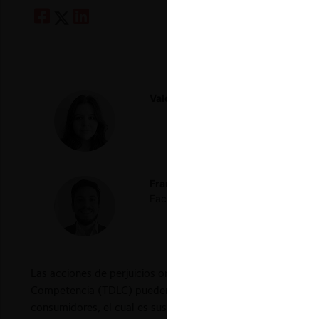
Valentina Guevara P.
Abogada, Univ
Francisco Alvarado G.
Abogado, Uni
Facultad de Derecho de la Universid
Las acciones de perjuicios originadas por ilícitos anticompe
Competencia (TDLC) pueden dar origen a un procedimiento i
consumidores, el cual es sustanciado ante este mismo Tribu