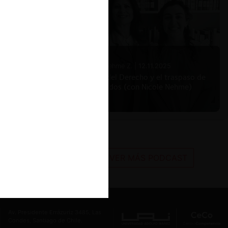
Nicole Nehme Z. |
12.11.2025
El arte del Derecho y el traspaso de
los legados (con Nicole Nehme)
VER MÁS PODCAST
Av. Presidente Errázuriz 3485, Las
Condes, Santiago de Chile.