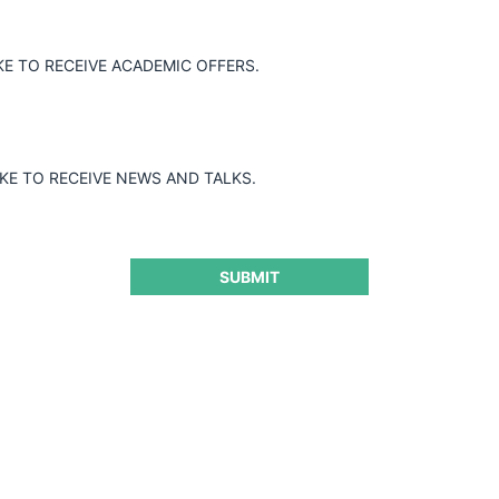
KE TO RECEIVE ACADEMIC OFFERS.
IKE TO RECEIVE NEWS AND TALKS.
SUBMIT
ral en procedimientos
or conductas
CeCo 