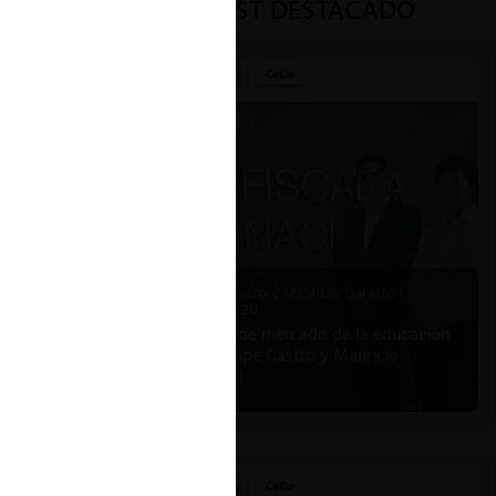
PODCAST DESTACADO
ar
s.
o de la
Felipe Castro y Mauricio Garetto |
24.06.2026
Estudio de mercado de la educación
(con Felipe Castro y Mauricio
Garetto)
a Libre
den