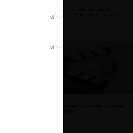
Reflexiones sobre las decisiones de la
Comisión Antidistorsiones y sus desafíos
Sí
No
futuros
Sí
No
La fusión Paramount / Warner Bros: el viaje
de un gigante
Chile