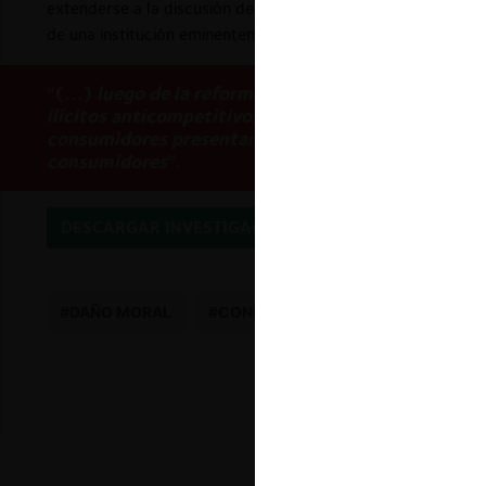
extenderse a la discusión del daño moral causado a los con
de una institución eminentemente civil, con instituciones p
“(…)
luego de la reforma introducida a la LPDC por
ilícitos anticompetitivos sustanciadas por procedim
consumidores presentan al TDLC la tarea de evaluar
consumidores
”.
DESCARGAR INVESTIGACIÓN
#DAÑO MORAL
#CONDUCTAS ANTICOMPETITIVAS