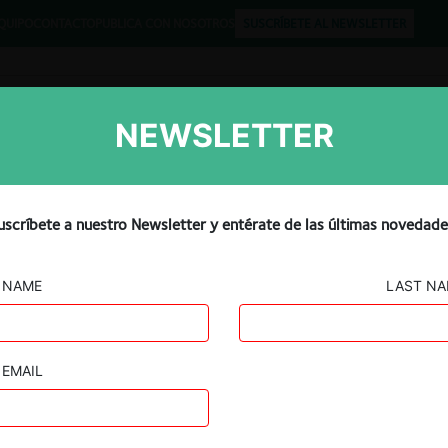
QUIPO
CONTACTO
PUBLICA CON NOSOTROS
SUSCRÍBETE AL NEWSLETTER
NEWSLETTER
Libros
Opinión
Podcast
uscríbete a nuestro Newsletter y entérate de las últimas novedade
NAME
LAST N
EMAIL