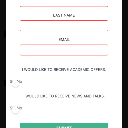
18.03.2022
|
LAST NAME
ERN sobre restricciones verticales mercado eléctrico
EMAIL
18.03.2022
|
I WOULD LIKE TO RECEIVE ACADEMIC OFFERS.
ERN sobre transferencia de estanques de Gas
Sí
No
Licuado de Petróleo
I WOULD LIKE TO RECEIVE NEWS AND TALKS.
26.02.2022
|
Sí
No
SUBMIT