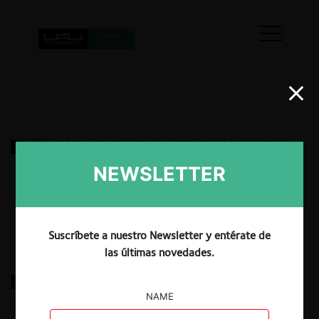
ERN sobre el mecanismo de estabilización de precios
para medios de generación de pequeña escala
NEWSLETTER
14.09.2022
|
Suscríbete a nuestro Newsletter y entérate de
las últimas novedades.
ERN sobre derechos de autor
NAME