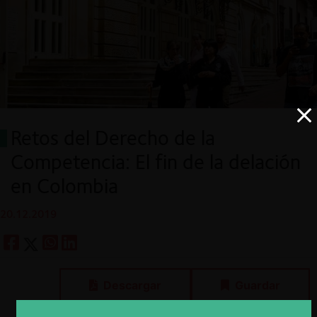
Retos del Derecho de la
Competencia: El fin de la delación
en Colombia
20.12.2019
Descargar
Guardar