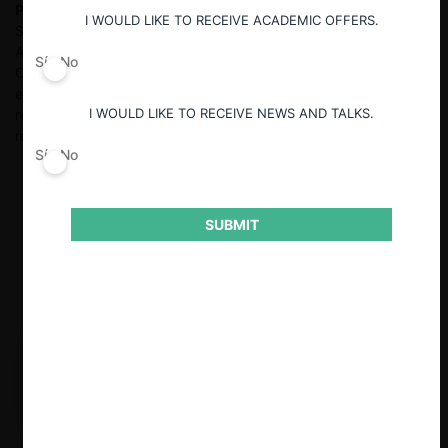
Pablo Marquéz
Socio en el estudio de abogados ECIJA. Fue
I WOULD LIKE TO RECEIVE ACADEMIC OFFERS.
Superintendente de Defensa de la Competencia de la
Autoridad de la Competencia de Colombia y Director de la
Sí
No
Comisión de Regulación de Comunicaciones de Colombia. Es
experto en derecho de la competencia, derecho corporativo,
I WOULD LIKE TO RECEIVE NEWS AND TALKS.
regulación de servicios de comunicaciones, y en general
regulación económica.
Sí
No
SUBMIT