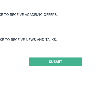
KE TO RECEIVE ACADEMIC OFFERS.
IKE TO RECEIVE NEWS AND TALKS.
SUBMIT
unes
idumbre