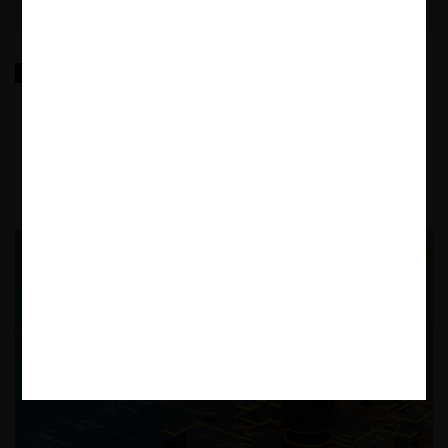
De víctima a coadyuvante de exclusión: El caso de la
distribución de tarjetas SIM en México
15.07.2026
CeCo Mexico
Giovanni Tapia L.