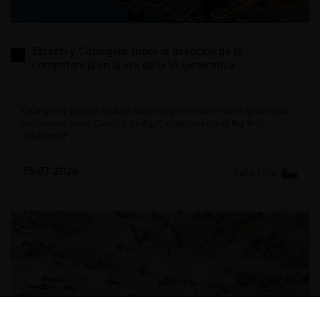
Ezrachi y Colangelo sobre la dirección de la
competencia en la era de la IA Generativa
Colangelo y Ezrachi analizan cómo los proveedores de IA generativa
autónomos, como Claude o Chatgpt, compiten con el Big Tech
"tradicional"
15.07.2026
CeCo Chile