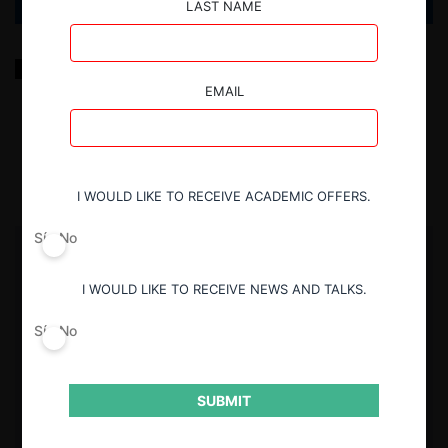
LAST NAME
Cuando la colusión y la corrupción se dan la mano:
por qué el compliance debe ser transversal
EMAIL
29.07.2026
Carlos García C.
I WOULD LIKE TO RECEIVE ACADEMIC OFFERS.
Sí
No
I WOULD LIKE TO RECEIVE NEWS AND TALKS.
Sí
No
SUBMIT