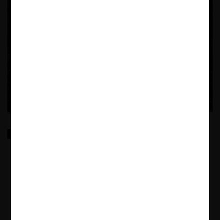
Gatekeeper Regulation within the EU and Beyond: A
Comparative Analysis of DMA, 19aGWB German
Competition Act, and UK Strategic Market Status
The research explores the criteria in the definition of gatekeepers in
the most relevant digital platform regulations in Europe: DMA;
Section 19a; and DMCCA.