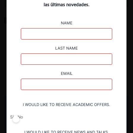
las últimas novedades.
Cuando las fusiones rompen el entorno laboral
NAME
(ProMarket)
Tradujimos una columna de Wei Cai, Andrea Prat y Jiehang Yu, sobre
LAST NAME
cómo las fusiones erosionan el bienestar de los trabajadores,
particularmente en las empresas adquiridas, al romper los
compromisos implícitos sobre cultura, confianza y desarrollo de
carrera que no quedan escritos en los contratos.
EMAIL
22.07.2026
CeCo Chile
I WOULD LIKE TO RECEIVE ACADEMIC OFFERS.
Sí
No
I WOULD LIKE TO RECEIVE NEWS AND TALKS.