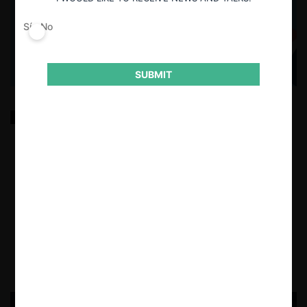
Sí
No
SUBMIT
¿Colusión en mercados laborales? El nuevo material
de promoción de la FNE
La FNE publicó recientemente un material de promoción de buenas
prácticas sobre la Prevención de la Colusión en Mercados Laborales. El
documento recuerda que la normativa también se aplica a acuerdos
entre empleadores que puedan afectar salarios, beneficios o la
movilidad de los trabajadores.
8.07.2026
CeCo Chile