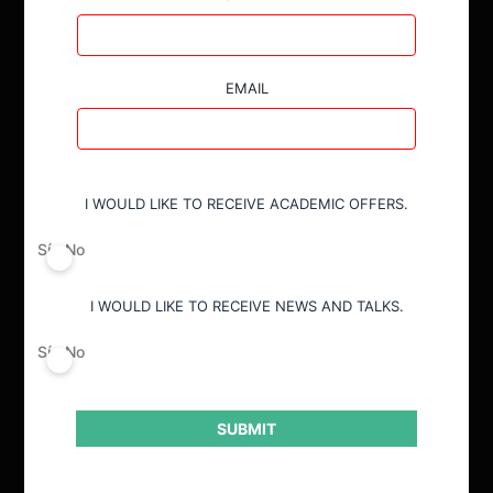
EMAIL
I WOULD LIKE TO RECEIVE ACADEMIC OFFERS.
ACTUALIDAD
Sí
No
INVESTIGACIÓN
I WOULD LIKE TO RECEIVE NEWS AND TALKS.
DIÁLOGO
Sí
No
LIBROS
OPINIÓN
SUBMIT
PODCAST