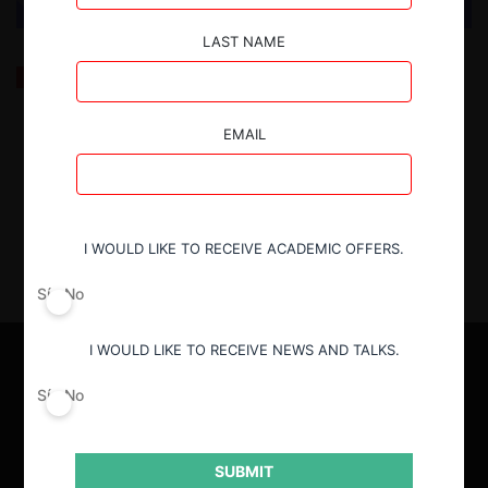
LAST NAME
Los pagos de exclusividad de Google Search deben
tener un tope (ProMarket)
EMAIL
20.08.2025
| Danae Sandoval V. (traductora)
I WOULD LIKE TO RECEIVE ACADEMIC OFFERS.
Sí
No
I WOULD LIKE TO RECEIVE NEWS AND TALKS.
Sí
No
SUBMIT