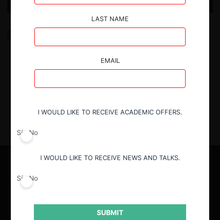
LAST NAME
Competencia para la sostenibilidad: el caso del
azúcar
EMAIL
31.12.2024
| María Fernanda Viecens
I WOULD LIKE TO RECEIVE ACADEMIC OFFERS.
Sí
No
I WOULD LIKE TO RECEIVE NEWS AND TALKS.
Sí
No
SUBMIT