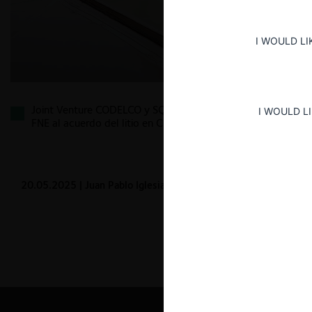
I WOULD LI
Joint Venture CODELCO y SQM: la aprobación de la
I WOULD L
FNE al acuerdo del litio en Chile
20.05.2025
| Juan Pablo Iglesias M.