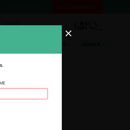
INICIAR SESIÓN
REGÍSTRATE GRATIS
Glosario
Jurisprudencia
Datos+IA
s.
AME