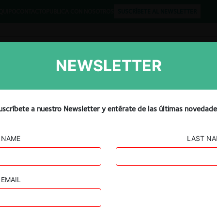
QUIPO
CONTACTO
PUBLICA CON NOSOTROS
SUSCRÍBETE AL NEWSLETTER
NEWSLETTER
Libros
Opinión
Podcast
uscríbete a nuestro Newsletter y entérate de las últimas novedade
NAME
LAST N
EMAIL