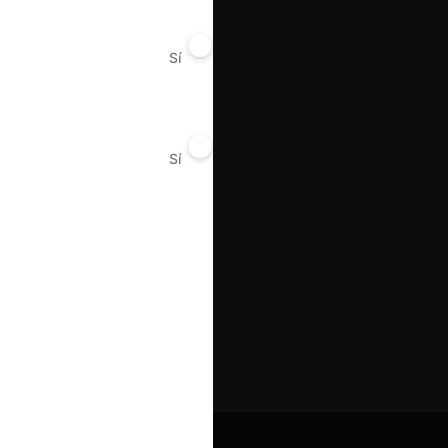
Sí
No
Sí
No