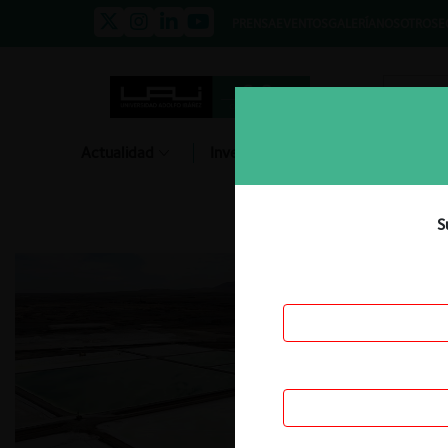
PRENSA
EVENTOS
GALERÍA
NOSOTROS
E
Actualidad
Investigación
Diálogo
S