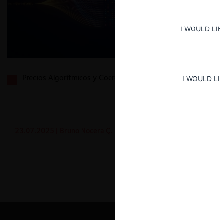
I WOULD LI
Precios Algorítmicos y Coerción (Mackay & Brown)
I WOULD L
23.07.2025
| Bruno Nocera Q.