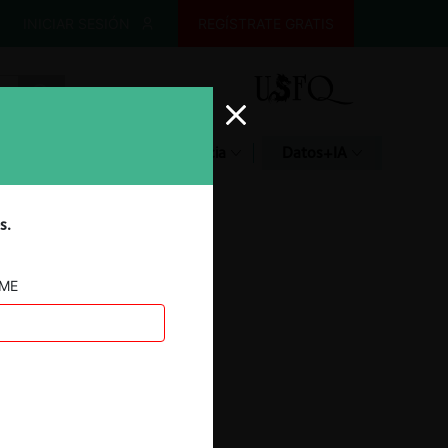
INICIAR SESIÓN
REGÍSTRATE GRATIS
Glosario
Jurisprudencia
Datos+IA
s.
AME