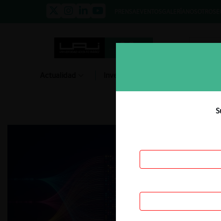
PRENSA
EVENTOS
GALERÍA
NOSOTROS
E
Actualidad
Investigación
Diálogo
S