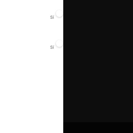
Sí
No
Sí
No