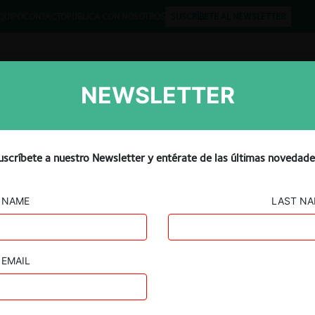
QUIPO
CONTACTO
PUBLICA CON NOSOTROS
SUSCRÍBETE AL NEWSLETTER
NEWSLETTER
Libros
Opinión
Podcast
uscríbete a nuestro Newsletter y entérate de las últimas novedade
NAME
LAST N
EMAIL