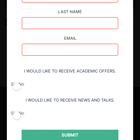
LAST NAME
Colusión de IA: ¿Deberíamos estar preocupados?
EMAIL
23.04.2025
| Bergqvist C., Ringeling C. y Camacho M.
I WOULD LIKE TO RECEIVE ACADEMIC OFFERS.
Sí
No
I WOULD LIKE TO RECEIVE NEWS AND TALKS.
Sí
No
SUBMIT