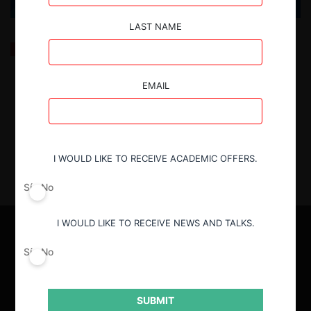
LAST NAME
OCDE Competition Trends 2025: tendencias en
enforcement y presupuesto de agencias
EMAIL
15.09.2025
| Fernanda Ruiz I.
I WOULD LIKE TO RECEIVE ACADEMIC OFFERS.
Sí
No
I WOULD LIKE TO RECEIVE NEWS AND TALKS.
Sí
No
SUBMIT