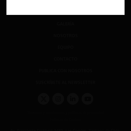
PRENSA
EVENTOS
GALERÍA
NOSOTROS
EQUIPO
CONTACTO
PUBLICA CON NOSOTROS
SUSCRÍBETE AL NEWSLETTER
Términos y condiciones y políticas de privacidad
Políticas de Cookies
Av. Presidente Errázuriz 3485, Las Condes, Santiago de Chile.