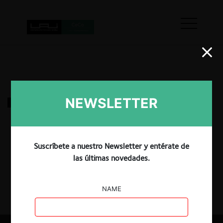
Consulta de Aerosan sobre la Resolución Exenta
NEWSLETTER
152 de Aduanas
17.09.2024
|
Suscríbete a nuestro Newsletter y entérate de
las últimas novedades.
NAME