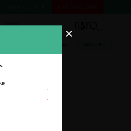
INICIAR SESIÓN
REGÍSTRATE GRATIS
Glosario
Jurisprudencia
Datos+IA
s.
AME