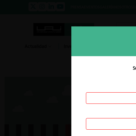
PRENSA
EVENTOS
GALERÍA
NOSOTROS
E
Actualidad
Investigación
Diálogo
S