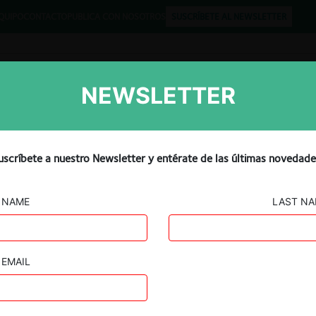
QUIPO
CONTACTO
PUBLICA CON NOSOTROS
SUSCRÍBETE AL NEWSLETTER
NEWSLETTER
Libros
Opinión
Podcast
uscríbete a nuestro Newsletter y entérate de las últimas novedade
NAME
LAST N
EMAIL