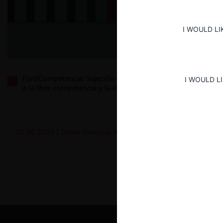
I WOULD LI
ForoCompetencia: Sujeción de los órganos públicos
I WOULD L
a la libre competencia y la experiencia chilena
18.06.2025
| Danae Sandoval V.