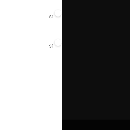
Sí
No
Sí
No