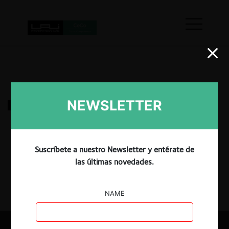
NEWSLETTER
Envía c. Correos de Chile por descuentos
18.03.2022
|
Suscríbete a nuestro Newsletter y entérate de
las últimas novedades.
NAME