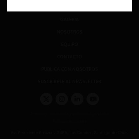
EVENTOS
GALERÍA
NOSOTROS
EQUIPO
CONTACTO
PUBLICA CON NOSOTROS
SUSCRÍBETE AL NEWSLETTER
Términos y condiciones y políticas de privacidad
Políticas de Cookies
Av. Presidente Errázuriz 3485, Las Condes, Santiago de Chile.