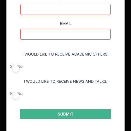
EMAIL
I WOULD LIKE TO RECEIVE ACADEMIC OFFERS.
ACTUALIDAD
Sí
No
INVESTIGACIÓN
I WOULD LIKE TO RECEIVE NEWS AND TALKS.
DIÁLOGO
Sí
No
LIBROS
OPINIÓN
SUBMIT
PODCAST