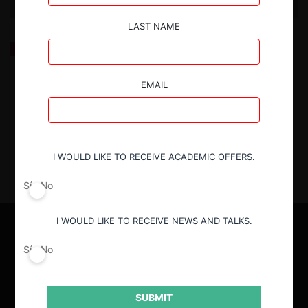
LAST NAME
¿Monopolio en red?: El caso Visa y los límites de la
competencia en plataformas de pago (Perú)
EMAIL
18.06.2025
| María Alejandra Ramos C.
I WOULD LIKE TO RECEIVE ACADEMIC OFFERS.
Sí
No
I WOULD LIKE TO RECEIVE NEWS AND TALKS.
Sí
No
SUBMIT