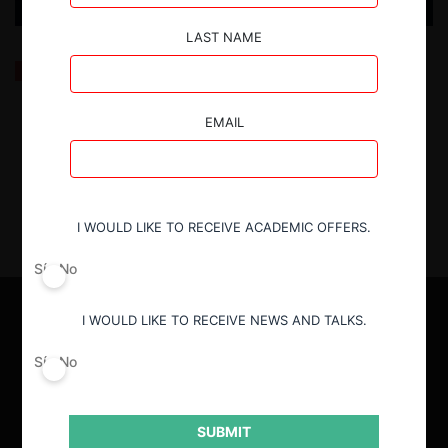
LAST NAME
Precios Algorítmicos y Coerción (Mackay & Brown)
EMAIL
23.07.2025
| Bruno Nocera Q.
I WOULD LIKE TO RECEIVE ACADEMIC OFFERS.
Sí
No
I WOULD LIKE TO RECEIVE NEWS AND TALKS.
Sí
No
SUBMIT