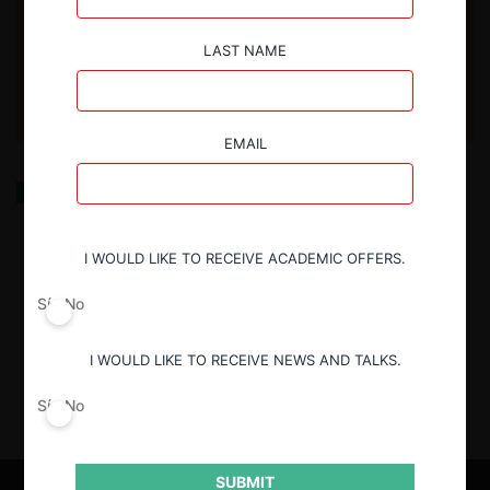
LAST NAME
EMAIL
Los jueces y su “poder” de decidir: Desde la
inexcusabilidad al principio Iura Novit Curia en libre
competencia
I WOULD LIKE TO RECEIVE ACADEMIC OFFERS.
5.02.2025
| Nicolás Carrasco D.
Sí
No
I WOULD LIKE TO RECEIVE NEWS AND TALKS.
Sí
No
SUBMIT