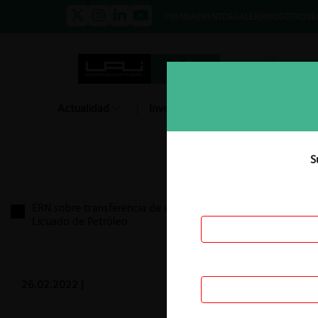
PRENSA
EVENTOS
GALERÍA
NOSOTROS
E
Actualidad
Investigación
Diálogo
S
ERN sobre transferencia de estanques de Gas
Licuado de Petróleo
26.02.2022
|