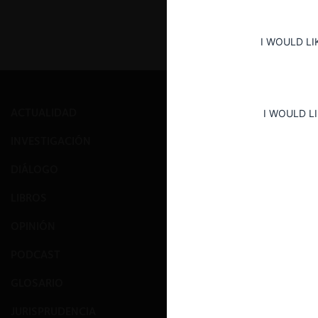
I WOULD LI
ACTUALIDAD
PRENSA
I WOULD L
INVESTIGACIÓN
EVENTOS
DIÁLOGO
GALERÍA
LIBROS
NOSOTROS
OPINIÓN
EQUIPO
PODCAST
CONTACTO
GLOSARIO
PUBLICA CO
JURISPRUDENCIA
SUSCRÍBETE 