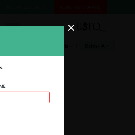
INICIAR SESIÓN
REGÍSTRATE GRATIS
Glosario
Jurisprudencia
Datos+IA
s.
AME