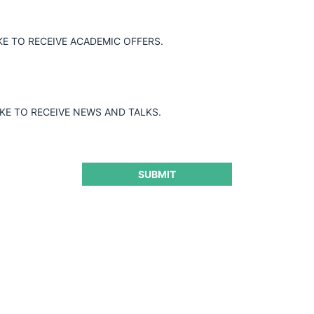
KE TO RECEIVE ACADEMIC OFFERS.
IKE TO RECEIVE NEWS AND TALKS.
Términos y condiciones y políticas
de privacidad
SUBMIT
Políticas de Cookies
N NOSOTROS
AL NEWSLETTER