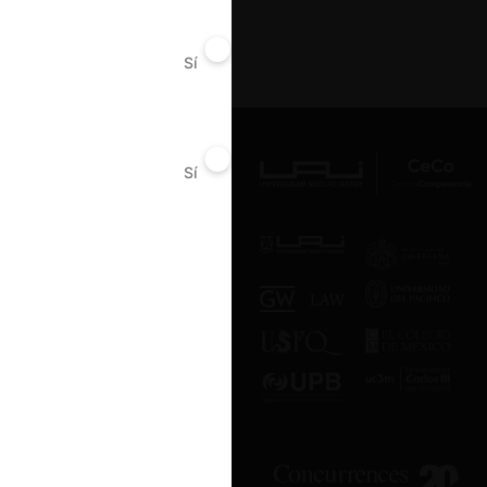
Sí
No
Av. Presidente Errázuriz 3485, Las
Sí
No
Condes, Santiago de Chile.
Teléfono
(56 2) 2331 1000