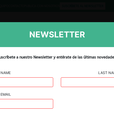
QUIPO
CONTACTO
PUBLICA CON NOSOTROS
SUSCRÍBETE AL NEWSLETTER
NEWSLETTER
Libros
Opinión
Podcast
uscríbete a nuestro Newsletter y entérate de las últimas novedade
NAME
LAST N
EMAIL