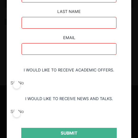
LAST NAME
El abogado en los tiempos del filing
EMAIL
26.02.2025
| Kevin Ortiz A.
I WOULD LIKE TO RECEIVE ACADEMIC OFFERS.
Sí
No
I WOULD LIKE TO RECEIVE NEWS AND TALKS.
Sí
No
SUBMIT