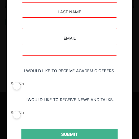
LAST NAME
La copa se queda en casa: crónica de la victoria
PUCP-UP en el Moot 2025
EMAIL
30.07.2025
| Equipo ganador Moot 2025
I WOULD LIKE TO RECEIVE ACADEMIC OFFERS.
Sí
No
I WOULD LIKE TO RECEIVE NEWS AND TALKS.
Sí
No
SUBMIT