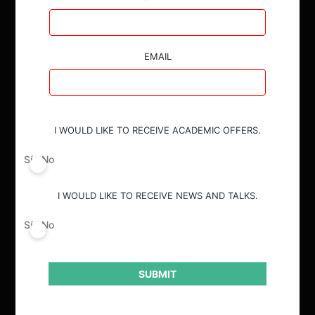
EMAIL
I WOULD LIKE TO RECEIVE ACADEMIC OFFERS.
ACTUALIDAD
Sí
No
INVESTIGACIÓN
I WOULD LIKE TO RECEIVE NEWS AND TALKS.
DIÁLOGO
Sí
No
LIBROS
OPINIÓN
SUBMIT
PODCAST