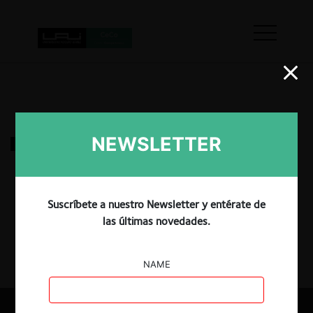
NEWSLETTER
FNE c. LATAM Airlines Group S.A
27.12.2023
|
Suscríbete a nuestro Newsletter y entérate de
las últimas novedades.
NAME