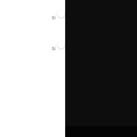
Sí
No
Sí
No