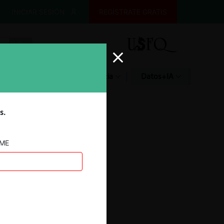
INICIAR SESIÓN
REGÍSTRATE GRATIS
Glosario
Jurisprudencia
Datos+IA
s.
AME