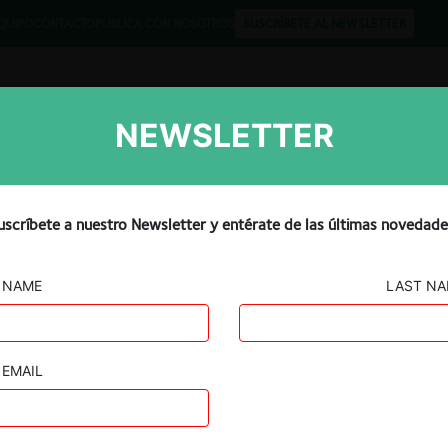
QUIPO
CONTACTO
PUBLICA CON NOSOTROS
SUSCRÍBETE AL NEWSLETTER
NEWSLETTER
Libros
Opinión
Podcast
uscríbete a nuestro Newsletter y entérate de las últimas novedade
NAME
LAST N
EMAIL