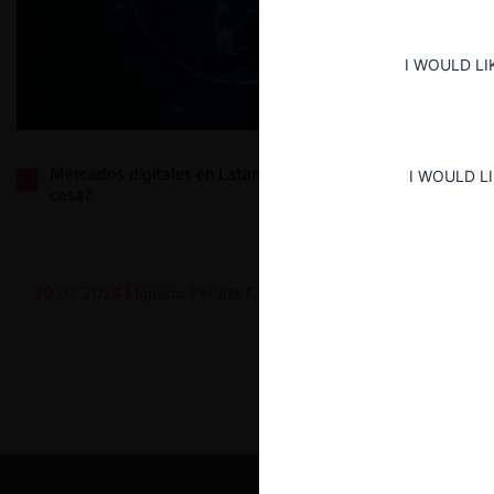
I WOULD LI
Mercados digitales en Latam: ¿cómo andamos por
I WOULD L
casa?
20.03.2024
| Ignacio Peralta F.