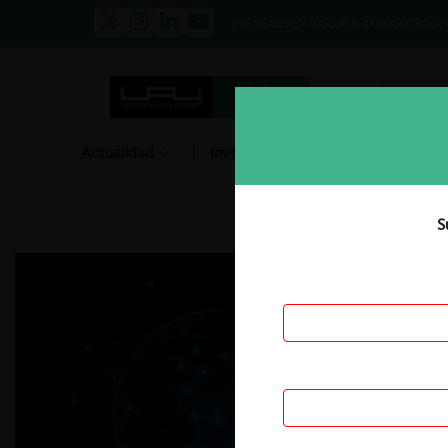
PRENSA
EVENTOS
GALERÍA
NOSOTROS
E
Actualidad
Investigación
Diálogo
S