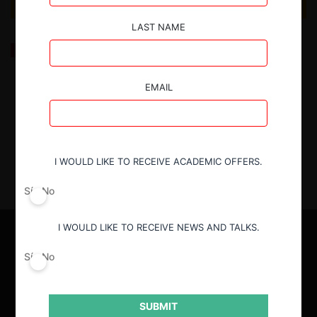
LAST NAME
Entre ruptura y continuidad: Lina Khan después de la
FTC (podcast Capitalisn’t)
EMAIL
2.07.2025
| Fernanda Ruiz I.
I WOULD LIKE TO RECEIVE ACADEMIC OFFERS.
Sí
No
I WOULD LIKE TO RECEIVE NEWS AND TALKS.
Sí
No
SUBMIT