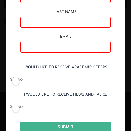
LAST NAME
Inconstitucionalidad del ‘zero rating’ en Colombia:
tensión entre la neutralidad de red y la libre
competencia en la telefonía móvil
EMAIL
6.08.2025
| Carlos Uribe P.
I WOULD LIKE TO RECEIVE ACADEMIC OFFERS.
Sí
No
I WOULD LIKE TO RECEIVE NEWS AND TALKS.
Sí
No
SUBMIT