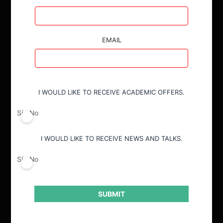
EMAIL
I WOULD LIKE TO RECEIVE ACADEMIC OFFERS.
ACTUALIDAD
Sí
No
INVESTIGACIÓN
I WOULD LIKE TO RECEIVE NEWS AND TALKS.
DIÁLOGO
Sí
No
LIBROS
OPINIÓN
SUBMIT
PODCAST