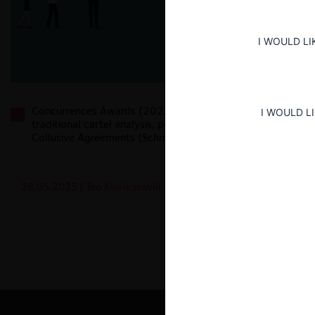
I WOULD LI
Concurrences Awards (2025): Challenging
I WOULD L
traditional cartel analysis, polycentric Governance in
Collusive Agreements (Schmal)
28.05.2025
| Teo Kvirikashvili