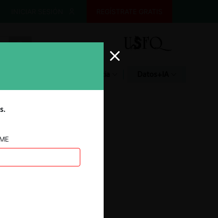
INICIAR SESIÓN
REGÍSTRATE GRATIS
Glosario
Jurisprudencia
Datos+IA
s.
AME