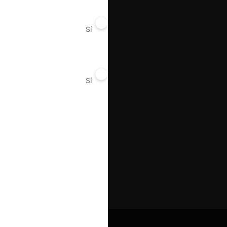
Sí
No
Sí
No