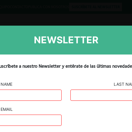
QUIPO
CONTACTO
PUBLICA CON NOSOTROS
SUSCRÍBETE AL NEWSLETTER
NEWSLETTER
Libros
Opinión
Podcast
uscríbete a nuestro Newsletter y entérate de las últimas novedade
NAME
LAST N
EMAIL