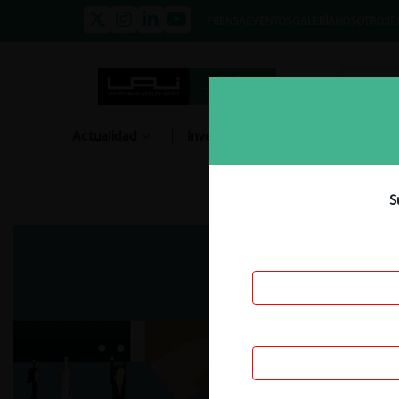
PRENSA
EVENTOS
GALERÍA
NOSOTROS
E
Actualidad
Investigación
Diálogo
S