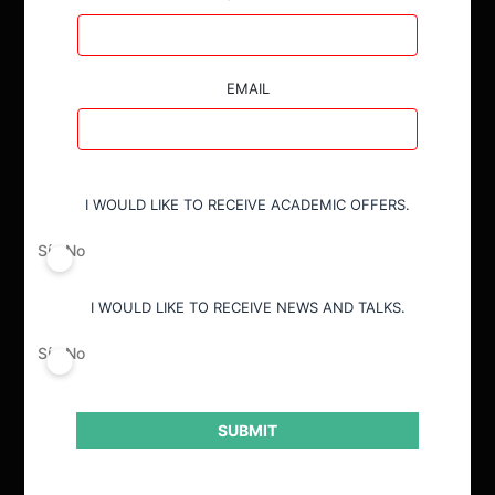
EMAIL
I WOULD LIKE TO RECEIVE ACADEMIC OFFERS.
ACTUALIDAD
Sí
No
INVESTIGACIÓN
I WOULD LIKE TO RECEIVE NEWS AND TALKS.
DIÁLOGO
Sí
No
LIBROS
OPINIÓN
SUBMIT
PODCAST