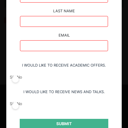
LAST NAME
ForoCompetencia: Sujeción de los órganos públicos
a la libre competencia y la experiencia chilena
EMAIL
18.06.2025
| Danae Sandoval V.
I WOULD LIKE TO RECEIVE ACADEMIC OFFERS.
Sí
No
I WOULD LIKE TO RECEIVE NEWS AND TALKS.
Sí
No
SUBMIT