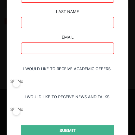
LAST NAME
La última palabra de la Corte Suprema respecto de
las instrucciones generales sobre medios de pago
EMAIL
17.07.2024
| Tamara Sandoval B.
I WOULD LIKE TO RECEIVE ACADEMIC OFFERS.
Sí
No
I WOULD LIKE TO RECEIVE NEWS AND TALKS.
Sí
No
SUBMIT