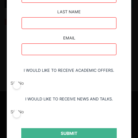
LAST NAME
INNOVARTE: Regulaciones ad hoc para gigantes
tecnológicas
EMAIL
19.07.2023
| Karla Menares F. | CeCo Chile
I WOULD LIKE TO RECEIVE ACADEMIC OFFERS.
Sí
No
I WOULD LIKE TO RECEIVE NEWS AND TALKS.
Sí
No
SUBMIT