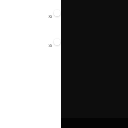
Sí
No
Sí
No