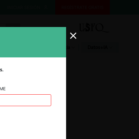
INICIAR SESIÓN
REGÍSTRATE GRATIS
Glosario
Jurisprudencia
Datos+IA
s.
AME