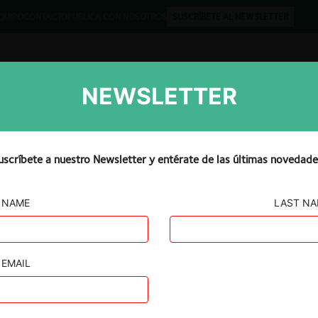
QUIPO
CONTACTO
PUBLICA CON NOSOTROS
SUSCRÍBETE AL NEWSLETTER
NEWSLETTER
Libros
Opinión
Podcast
uscríbete a nuestro Newsletter y entérate de las últimas novedade
NAME
LAST N
EMAIL