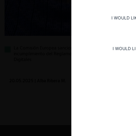
I WOULD LI
La Comisión Europea sanciona a Meta por su
I WOULD L
incumplimiento del Reglamento de Mercados
Digitales
20.05.2025
| Alba Ribera M.