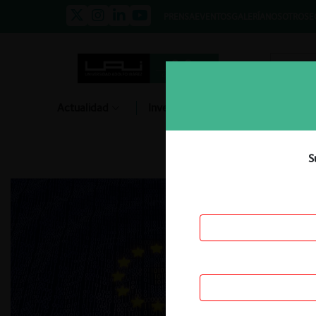
PRENSA
EVENTOS
GALERÍA
NOSOTROS
E
Actualidad
Investigación
Diálogo
S