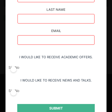
LAST NAME
What’s the Story, Morning Glory? La tarifa dinámica
de Oasis
EMAIL
16.04.2025
| Manuel Abarca A.
I WOULD LIKE TO RECEIVE ACADEMIC OFFERS.
Sí
No
I WOULD LIKE TO RECEIVE NEWS AND TALKS.
Sí
No
SUBMIT