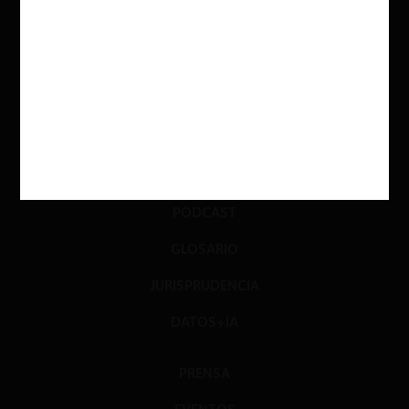
ACTUALIDAD
INVESTIGACIÓN
DIÁLOGO
LIBROS
OPINIÓN
PODCAST
GLOSARIO
JURISPRUDENCIA
DATOS+IA
PRENSA