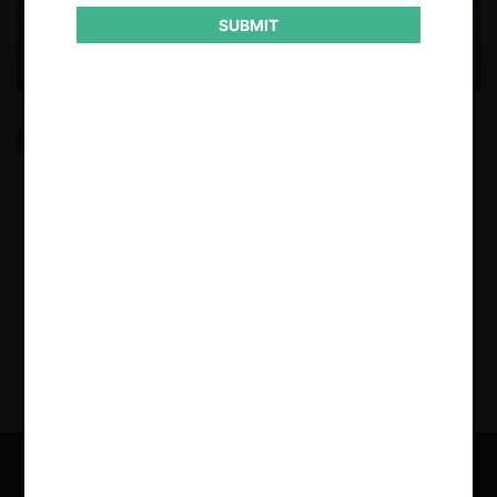
SUBMIT
Concurrences Awards (2025): Regulación
antimonopolio en los mercados de derechos de
autor, un modelo híbrido necesario (Tang y Noti-
Victor)
28.05.2025
| Carlos Uribe P. y Oscar Pineda A.