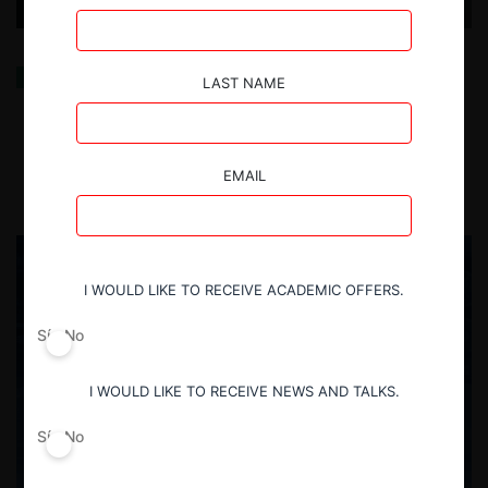
Cersei Lannister, Donald Trump, y el peso del poder
LAST NAME
en la libre competencia
10.09.2025
| Ignacio Peralta F.
EMAIL
I WOULD LIKE TO RECEIVE ACADEMIC OFFERS.
Sí
No
I WOULD LIKE TO RECEIVE NEWS AND TALKS.
Sí
No